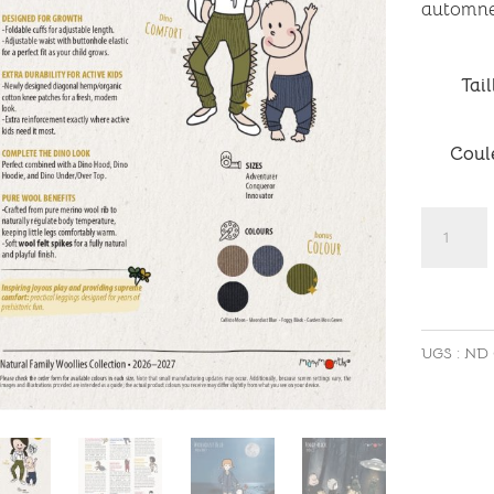
automne
Tail
Coul
quantité
de
Legging
Dino
ManyMo
UGS :
ND