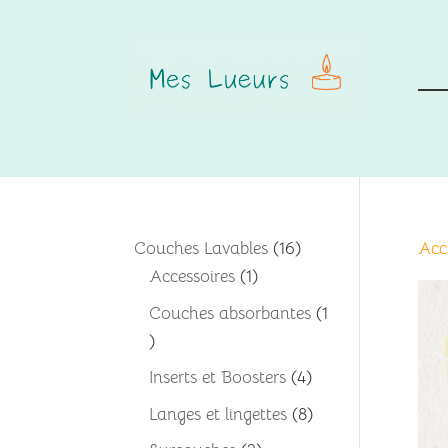
16
Couches Lavables
16
Acc
1
produits
Accessoires
1
produit
Couches absorbantes
1
1
produit
4
Inserts et Boosters
4
produits
8
Langes et lingettes
8
produits