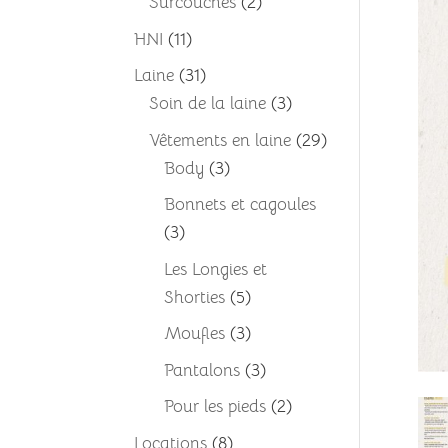
2
Surcouches
2
produits
11
HNI
11
produits
31
Laine
31
produits
3
Soin de la laine
3
produits
29
Vêtements en laine
29
3
produits
Body
3
produits
Bonnets et cagoules
3
3
produits
Les Longies et
5
Shorties
5
produits
3
Moufles
3
produits
3
Pantalons
3
produits
2
Pour les pieds
2
produits
8
Locations
8