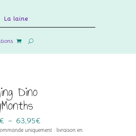
La laine
ations
ing Dino
yMonths
Plage
€
–
63,95
€
de
ommande uniquement : livraison en