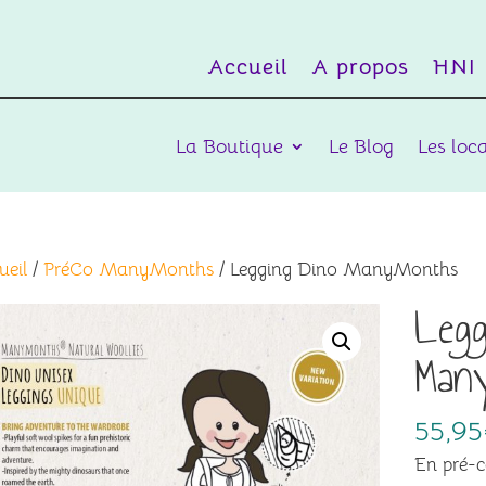
Accueil
A propos
HNI
La Boutique
Le Blog
Les loc
ueil
/
PréCo ManyMonths
/ Legging Dino ManyMonths
Legg
Man
55,95
En pré-c