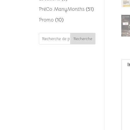
produits
51
PréCo ManyMonths
51
produits
10
Promo
10
produits
Recherche
I