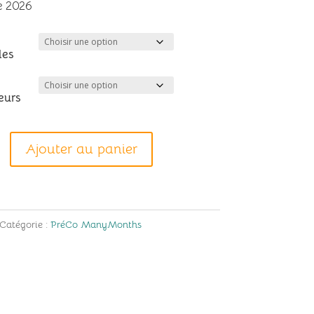
prix :
 2026
55,95€
à
les
63,95€
eurs
Ajouter au panier
nths
Catégorie :
PréCo ManyMonths